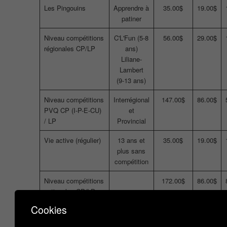
Les Pingouins
Apprendre à
35.00$
19.00$
patiner
Niveau compétitions
C'L'Fun (5-8
56.00$
29.00$
régionales CP/LP
ans)
Liliane-
Lambert
(9-13 ans)
Niveau compétitions
Interrégional
147.00$
86.00$
PVQ CP (I-P-E-CU)
et
/ LP
Provincial
Vie active (régulier)
13 ans et
35.00$
19.00$
plus sans
compétition
Niveau compétitions
172.00$
86.00$
nationales CP/LP
Cookies
Membres des
92.00$
86.00$
équipes nationales