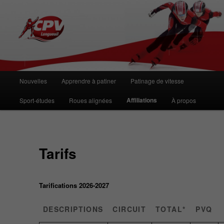
Club de Patinage de Vitesse de
Longueuil
Menu
Nouvelles
Apprendre à patiner
Patinage de vitesse
Aller
principal
Affiliations
Sport-études
Roues alignées
À propos
au
contenu
principal
Tarifs
Tarifications 2026-2027
DESCRIPTIONS
CIRCUIT
TOTAL*
PVQ