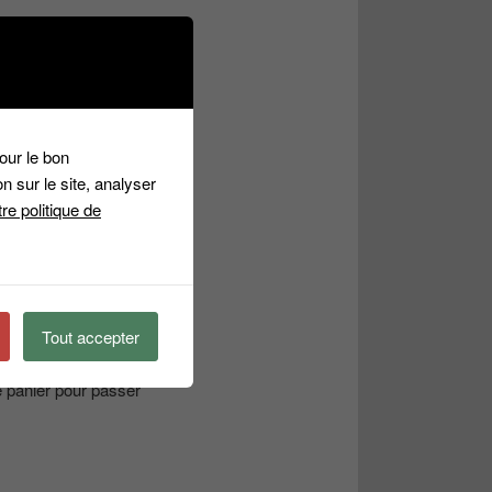
riptions
our le bon
n sur le site, analyser
re politique de
cevez pas de courriel
il.ca
Tout accepter
e panier pour passer