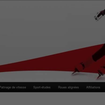
 de Vitesse de Longueuil
Patinage de vitesse
Sport-études
Roues alignées
Affiliations