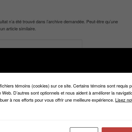
tat n’a été trouvé dans l’archive demandée. Peut-être qu’une
n article similaire.
chiers témoins (cookies) sur ce site. Certains témoins sont requis p
 Web. D’autres sont optionnels et nous aident à améliorer la navigatio
ribuer à nos efforts pour vous offrir une meilleure expérience.
Lisez not