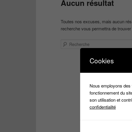
Aucun résultat
contenu
contenu
Toutes nos excuses, mais aucun résul
principal
secondaire
recherche vous permettra de trouver u
Recherche
Cookies
Nous employons des fi
fonctionnement du site
son utilisation et cont
confidentialité