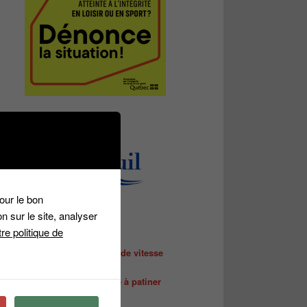
GRAND PARTENAIRE
our le bon
n sur le site, analyser
re politique de
NOUVELLES RÉCENTES
La saison de patinage de vitesse
débute bientôt !
Inscriptions apprendre à patiner