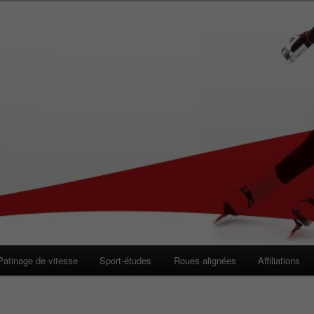
 de Vitesse de Longueuil
Patinage de vitesse
Sport-études
Roues alignées
Affiliations